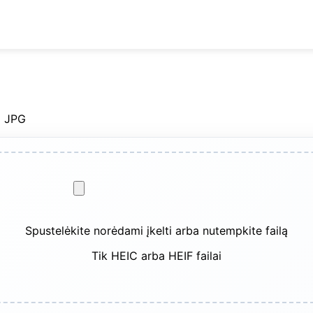
į JPG
Spustelėkite norėdami įkelti arba nutempkite failą
Tik HEIC arba HEIF failai