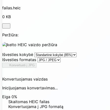
failas.heic
0 KB
Peržiūra:
Išvesties kokybė
Išvesties formatas
Konvertuoti į JPG
Konvertuojamas vaizdas
Inicijuojamas konvertavimas...
Eiga
0%
Skaitomas HEIC failas
Konvertuojama į JPG formatą