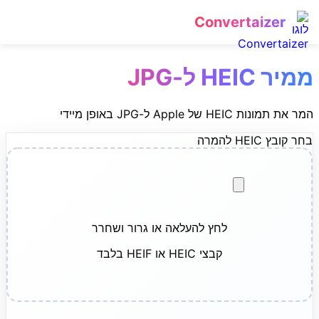
Convertaizer
ממיר HEIC ל-JPG
המר את תמונות HEIC של Apple ל-JPG באופן מיידי
בחר קובץ HEIC להמרה
לחץ להעלאה או גרור ושחרר
קבצי HEIC או HEIF בלבד