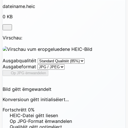
dateiname.heic
0 KB
Virschau:
Ausgabqualitéit
Ausgabeformat
Op JPG ëmwandelen
Bild gëtt ëmgewandelt
Konversioun gëtt initialiséiert...
Fortschrëtt
0%
HEIC-Datei gëtt liesen
Op JPG-Format ëmwandelen
Qualitéit gëtt optiméiert