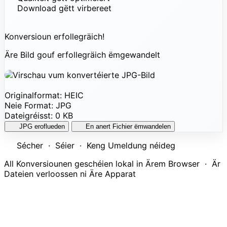
Download gëtt virbereet
Konversioun erfollegräich!
Äre Bild gouf erfollegräich ëmgewandelt
Originalformat:
HEIC
Neie Format:
JPG
Dateigréisst:
0 KB
JPG eroflueden
En anert Fichier ëmwandelen
Sécher · Séier · Keng Umeldung néideg
All Konversiounen geschéien lokal in Ärem Browser · Är
Dateien verloossen ni Äre Apparat